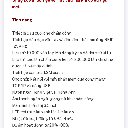
tự động gửi dữ liệu về máy chủ mỗi khi có dữ liệu
mới.
Tính năng:
Thiết bị đầu cuối cho chấm công
Tích hợp đầu đọc vân tay và đầu đọc thẻ cảm ứng RFID
125KHz
Lưu trữ 10.000 vân tay. Mã đăng ký có độ dài <=9 kí tự.
Lưu trữ các lần chấm công lên tới 200.000 lần khi chưa
được tải về máy vi tính.
Tích hợp camera 1.3M pixels
Cho phép kết nối với máy phần mềm qua cổng mạng
TCP/IP và cổng USB
Ngôn ngữ Tiếng Việt và Tiếng Anh
Âm thanh ngôn ngữ giọng nữ khi chấm công.
Màn hình hiển thị 3.5inch
LED chỉ thị màu xanh lá và màu đỏ
o
o
Nhiệt độ hoạt động từ 0
C – 45
C
Độ ẩm hoạt động từ 20% - 80%