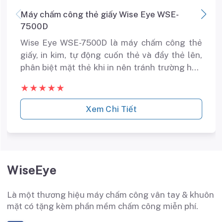
Máy chấm công thẻ giấy Wise Eye WSE-
7500D
Wise Eye WSE-7500D là máy chấm công thẻ
giấy, in kim, tự động cuốn thẻ và đẩy thẻ lên,
phân biệt mặt thẻ khi in nên tránh trường hợp
chấm công sai ngày, tự động đổi màu mực in
★★★★★
khi đi làm trể hay về sớm
Xem Chi Tiết
WiseEye
Là một thương hiệu máy chấm công vân tay & khuôn
mặt có tặng kèm phần mềm chấm công miễn phí.