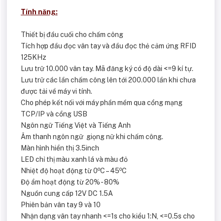
Tính năng:
Thiết bị đầu cuối cho chấm công
Tích hợp đầu đọc vân tay và đầu đọc thẻ cảm ứng RFID
125KHz
Lưu trữ 10.000 vân tay. Mã đăng ký có độ dài <=9 kí tự.
Lưu trữ các lần chấm công lên tới 200.000 lần khi chưa
được tải về máy vi tính.
Cho phép kết nối với máy phần mềm qua cổng mạng
TCP/IP và cổng USB
Ngôn ngữ Tiếng Việt và Tiếng Anh
Âm thanh ngôn ngữ giọng nữ khi chấm công.
Màn hình hiển thị 3.5inch
LED chỉ thị màu xanh lá và màu đỏ
o
o
Nhiệt độ hoạt động từ 0
C – 45
C
Độ ẩm hoạt động từ 20% - 80%
Nguồn cung cấp 12V DC 1.5A
Phiên bản vân tay 9 và 10
Nhận dạng vân tay nhanh <=1s cho kiểu 1:N, <=0.5s cho