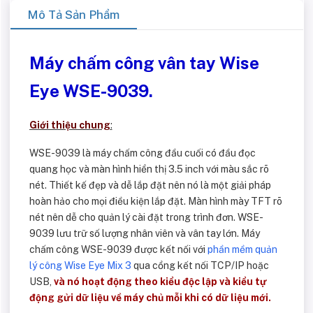
Mô Tả Sản Phẩm
Máy chấm công vân tay Wise
Eye WSE-9039.
Giới thiệu chung
:
WSE-9039 là máy chấm công đầu cuối có đầu đọc
quang học và màn hình hiển thị 3.5 inch với màu sắc rõ
nét. Thiết kế đẹp và dễ lắp đặt nên nó là một giải pháp
hoàn hảo cho mọi điều kiện lắp đặt. Màn hình mày TFT rõ
nét nên dễ cho quản lý cài đặt trong trình đơn. WSE-
9039 lưu trữ số lượng nhân viên và vân tay lớn. Máy
chấm công WSE-9039 được kết nối với
phần mềm quản
lý công Wise Eye Mix 3
qua cổng kết nối TCP/IP hoặc
USB,
và nó hoạt động theo kiểu độc lập và kiểu tự
động gửi dữ liệu về máy chủ mỗi khi có dữ liệu mới.