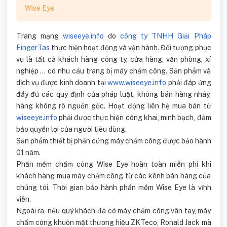
Wise Eye.
Trang mạng
wiseeye.info
do
công ty TNHH Giải Pháp
FingerTas
thực hiện hoạt động và vận hành. Đối tượng phục
vụ là tất cả khách hàng công ty, cửa hàng, văn phòng, xí
nghiệp ... có nhu cầu trang bị máy chấm công. Sản phẩm và
dịch vụ được kinh doanh tại
www.wiseeye.info
phải đáp ứng
đầy đủ các quy định của pháp luật, không bán hàng nháy,
hàng không rõ nguồn gốc. Hoạt động liên hệ mua bán từ
wiseeye.info
phải được thực hiện công khai, minh bạch, đảm
bảo quyền lợi của người tiêu dùng.
Sản phẩm thiết bị phần cứng máy chấm công được bảo hành
01 năm.
Phần mềm chấm công Wise Eye hoàn toàn miễn phí khi
khách hàng mua máy chấm công từ các kênh bán hàng của
chúng tôi. Thời gian bảo hành phần mềm Wise Eye là vĩnh
viễn.
Ngoài ra, nếu quý khách đã có máy chấm công vân tay, máy
chấm công khuôn mặt thương hiệu ZKTeco, Ronald Jack mà