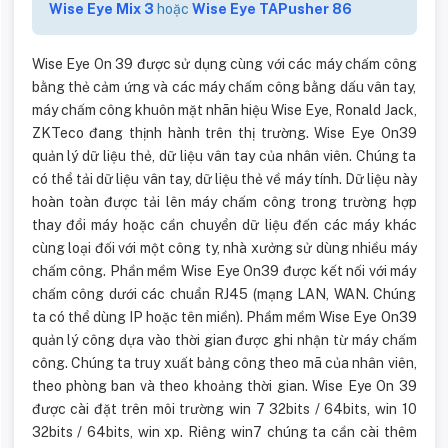
Wise Eye Mix 3
hoặc
Wise Eye TAPusher 86
Wise Eye On 39 được sử dụng cùng với các máy chấm công
bằng thẻ cảm ứng và các máy chấm công bằng dấu vân tay,
máy chấm công khuôn mặt nhãn hiệu Wise Eye, Ronald Jack,
ZKTeco đang thịnh hành trên thị trường. Wise Eye On39
quản lý dữ liệu thẻ, dữ liệu vân tay của nhân viên. Chúng ta
có thể tải dữ liệu vân tay, dữ liệu thẻ về máy tính. Dữ liệu này
hoàn toàn được tải lên máy chấm công trong trường hợp
thay đổi máy hoặc cần chuyển dữ liệu đến các máy khác
cùng loại đối với một công ty, nhà xưởng sử dùng nhiều máy
chấm công. Phần mềm Wise Eye On39 được kết nối với máy
chấm công dưới các chuẩn RJ45 (mạng LAN, WAN. Chúng
ta có thể dùng IP hoặc tên miền). Phầm mềm Wise Eye On39
quản lý công dựa vào thời gian được ghi nhận từ máy chấm
công. Chúng ta truy xuất bảng công theo mã của nhân viên,
theo phòng ban và theo khoảng thời gian. Wise Eye On 39
được cài đặt trên môi trường win 7 32bits / 64bits, win 10
32bits / 64bits, win xp. Riêng win7 chúng ta cần cài thêm